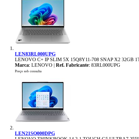
LEN83RL000UPG
LENOVO C+ IP SLIM 5X 15Q8Y11-708 SNAP X2 32GB 
Marca
: LENOVO |
Ref. Fabricante
: 83RL000UPG
Preço sob consulta
LEN21SQ000DPG
LENOVO THINKBOOK 14 2-1 TOUCH G5 ULTRA7 255U 