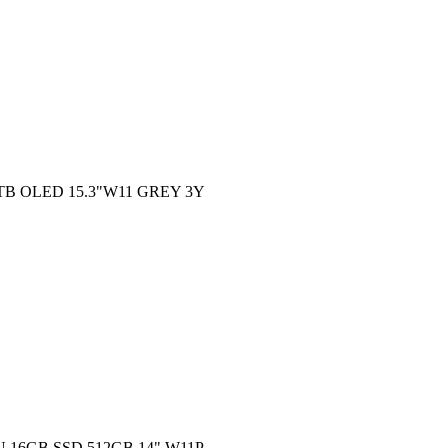
1TB OLED 15.3"W11 GREY 3Y
16GB SSD 512GB 14" W11P