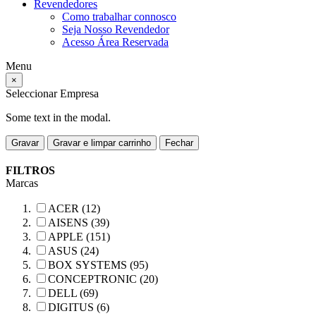
Revendedores
Como trabalhar connosco
Seja Nosso Revendedor
Acesso Área Reservada
Menu
×
Seleccionar Empresa
Some text in the modal.
Gravar
Gravar e limpar carrinho
Fechar
FILTROS
Marcas
ACER (12)
AISENS (39)
APPLE (151)
ASUS (24)
BOX SYSTEMS (95)
CONCEPTRONIC (20)
DELL (69)
DIGITUS (6)