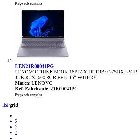
Preço sob consulta
LEN21R00041PG
LENOVO THINKBOOK 16P IAX ULTRA9 275HX 32GB
1TB RTX5600 8GB FHD 16" W11P 3Y
Marca
: LENOVO
Ref. Fabricante
: 21R00041PG
Preço sob consulta
list
grid
2
3
4