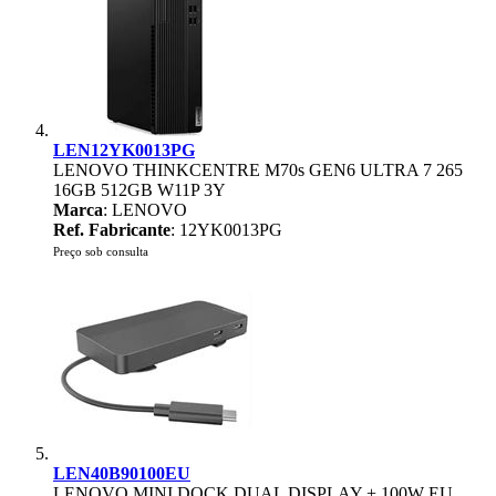
LEN12YK0013PG
LENOVO THINKCENTRE M70s GEN6 ULTRA 7 265
16GB 512GB W11P 3Y
Marca
: LENOVO
Ref. Fabricante
: 12YK0013PG
Preço sob consulta
LEN40B90100EU
LENOVO MINI DOCK DUAL DISPLAY + 100W EU