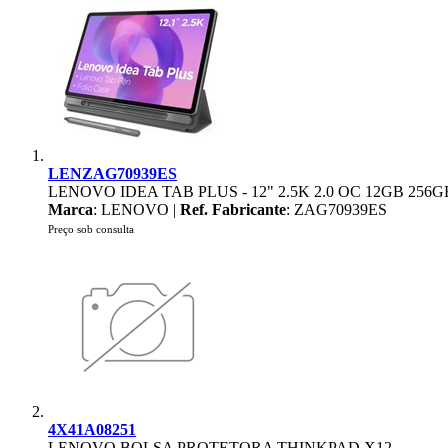
LENZAG70939ES
LENOVO IDEA TAB PLUS - 12" 2.5K 2.0 OC 12GB 256G
Marca
: LENOVO |
Ref. Fabricante
: ZAG70939ES
Preço sob consulta
4X41A08251
LENOVO BOLSA PROTETORA THINKPAD X12