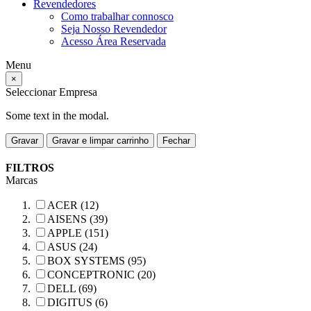
Revendedores
Como trabalhar connosco
Seja Nosso Revendedor
Acesso Área Reservada
Menu
×
Seleccionar Empresa
Some text in the modal.
Gravar
Gravar e limpar carrinho
Fechar
FILTROS
Marcas
ACER (12)
AISENS (39)
APPLE (151)
ASUS (24)
BOX SYSTEMS (95)
CONCEPTRONIC (20)
DELL (69)
DIGITUS (6)