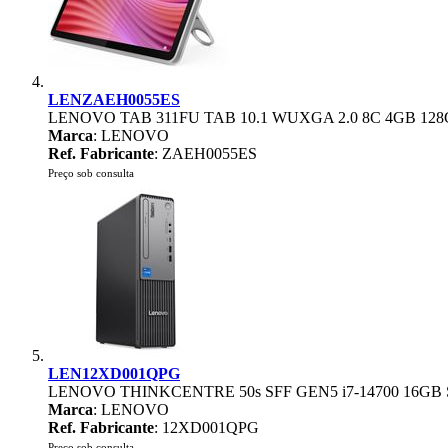
LENZAEH0055ES
LENOVO TAB 311FU TAB 10.1 WUXGA 2.0 8C 4GB 12
Marca
: LENOVO
Ref. Fabricante
: ZAEH0055ES
Preço sob consulta
LEN12XD001QPG
LENOVO THINKCENTRE 50s SFF GEN5 i7-14700 16GB
Marca
: LENOVO
Ref. Fabricante
: 12XD001QPG
Preço sob consulta