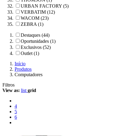
URBAN FACTORY (5)
VERBATIM (12)
WACOM (23)
ZEBRA (1)
Destaques (44)
Oportunidades (1)
Exclusivos (52)
Outlet (1)
Início
Produtos
Computadores
Filtros
View as:
list
grid
4
5
6