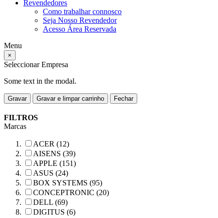
Revendedores
Como trabalhar connosco
Seja Nosso Revendedor
Acesso Área Reservada
Menu
×
Seleccionar Empresa
Some text in the modal.
Gravar
Gravar e limpar carrinho
Fechar
FILTROS
Marcas
ACER (12)
AISENS (39)
APPLE (151)
ASUS (24)
BOX SYSTEMS (95)
CONCEPTRONIC (20)
DELL (69)
DIGITUS (6)