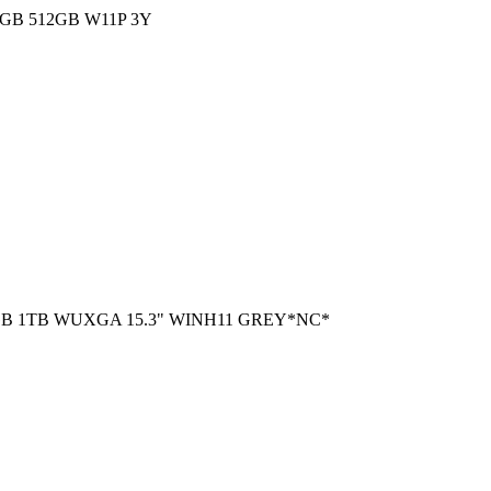
GB 512GB W11P 3Y
GB 1TB WUXGA 15.3" WINH11 GREY*NC*