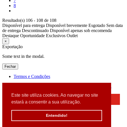
7
8
Resultado(s) 106 - 108 de 108
Disponível para entrega
Disponível brevemente
Esgotado
Sem data
de entrega
Descontinuado
Disponível apenas sob encomenda
Destaque
Oportunidade
Exclusivos
Outlet
×
Exportação
Some text in the modal.
Fechar
Termos e Condições
2026 © DATABOX - Informática, S.A. |
Criado por
Alidata
Este site utiliza cookies. Ao navegar no site
×
estará a consentir a sua utilização.
Detectamos que está a usar um browser desatualizado
Por favor, atualize o seu browser
Entendido!
para garantir uma melhor experiência.