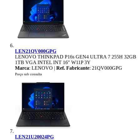
LEN21QV000GPG
LENOVO THINKPAD P16s GEN4 ULTRA 7 255H 32GB
1TB VGA INTEL INT 16" W11P 3Y
Marca
: LENOVO |
Ref. Fabricante
: 21QV000GPG
Preço sob consulta
LEN21U20024PG