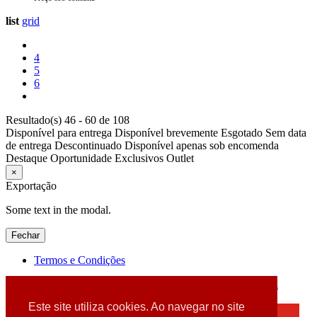
list
grid
4
5
6
Resultado(s) 46 - 60 de 108
Disponível para entrega
Disponível brevemente
Esgotado
Sem data
de entrega
Descontinuado
Disponível apenas sob encomenda
Destaque
Oportunidade
Exclusivos
Outlet
×
Exportação
Some text in the modal.
Fechar
Termos e Condições
2026 © DATABOX - Informática, S.A. |
Criado por
Alidata
Este site utiliza cookies. Ao navegar no site
×