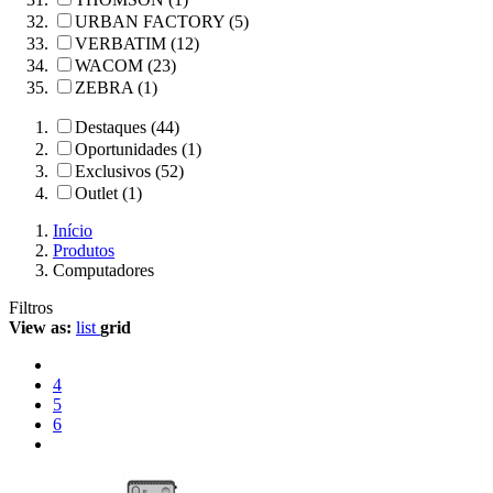
URBAN FACTORY (5)
VERBATIM (12)
WACOM (23)
ZEBRA (1)
Destaques (44)
Oportunidades (1)
Exclusivos (52)
Outlet (1)
Início
Produtos
Computadores
Filtros
View as:
list
grid
4
5
6