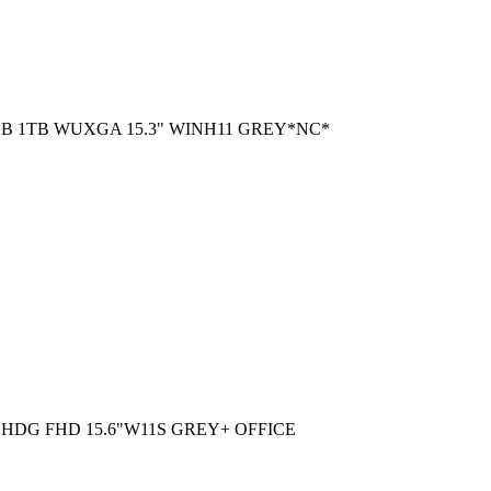
GB 1TB WUXGA 15.3" WINH11 GREY*NC*
 UHDG FHD 15.6"W11S GREY+ OFFICE