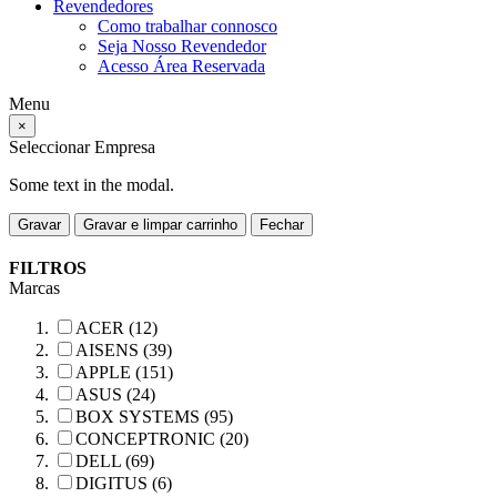
Revendedores
Como trabalhar connosco
Seja Nosso Revendedor
Acesso Área Reservada
Menu
×
Seleccionar Empresa
Some text in the modal.
Gravar
Gravar e limpar carrinho
Fechar
FILTROS
Marcas
ACER (12)
AISENS (39)
APPLE (151)
ASUS (24)
BOX SYSTEMS (95)
CONCEPTRONIC (20)
DELL (69)
DIGITUS (6)