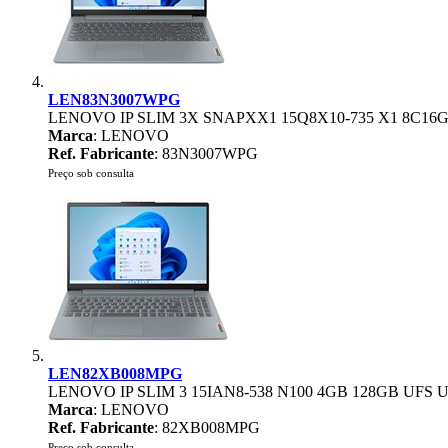
LEN83N3007WPG
LENOVO IP SLIM 3X SNAPXX1 15Q8X10-735 X1 8C16
Marca
: LENOVO
Ref. Fabricante
: 83N3007WPG
Preço sob consulta
LEN82XB008MPG
LENOVO IP SLIM 3 15IAN8-538 N100 4GB 128GB UFS
Marca
: LENOVO
Ref. Fabricante
: 82XB008MPG
Preço sob consulta