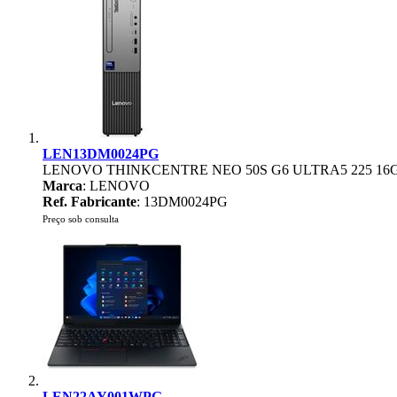
LEN13DM0024PG
LENOVO THINKCENTRE NEO 50S G6 ULTRA5 225 16
Marca
: LENOVO
Ref. Fabricante
: 13DM0024PG
Preço sob consulta
LEN22AY001WPG