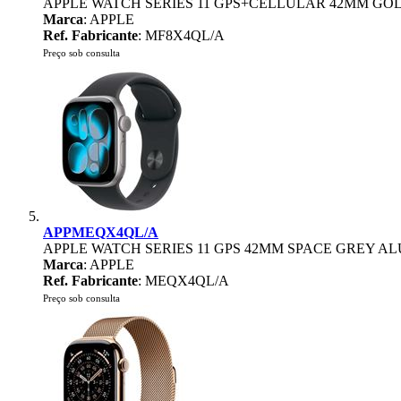
APPLE WATCH SERIES 11 GPS+CELLULAR 42MM GOL
Marca
: APPLE
Ref. Fabricante
: MF8X4QL/A
Preço sob consulta
APPMEQX4QL/A
APPLE WATCH SERIES 11 GPS 42MM SPACE GREY A
Marca
: APPLE
Ref. Fabricante
: MEQX4QL/A
Preço sob consulta