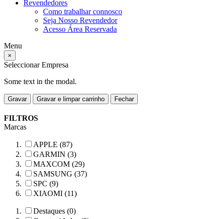
Revendedores
Como trabalhar connosco
Seja Nosso Revendedor
Acesso Área Reservada
Menu
×
Seleccionar Empresa
Some text in the modal.
Gravar
Gravar e limpar carrinho
Fechar
FILTROS
Marcas
APPLE (87)
GARMIN (3)
MAXCOM (29)
SAMSUNG (37)
SPC (9)
XIAOMI (11)
Destaques (0)