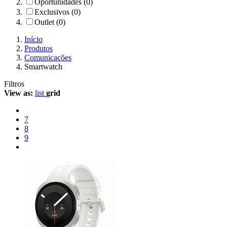
Oportunidades (0)
Exclusivos (0)
Outlet (0)
Início
Produtos
Comunicações
Smartwatch
Filtros
View as:
list
grid
7
8
9