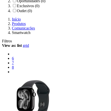
Oportunidades (0)
Exclusivos (0)
Outlet (0)
Início
Produtos
Comunicações
Smartwatch
Filtros
View as:
list
grid
6
7
8