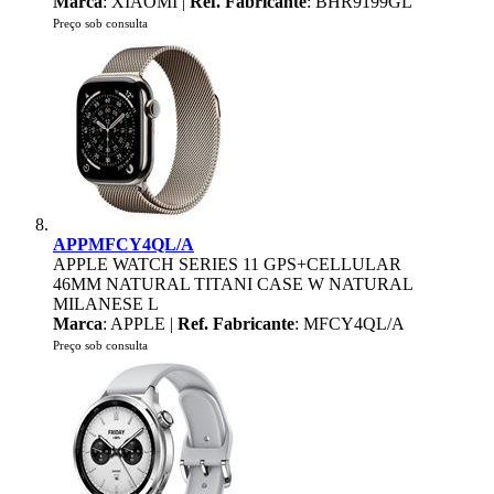
Marca
: XIAOMI |
Ref. Fabricante
: BHR9199GL
Preço sob consulta
APPMFCY4QL/A
APPLE WATCH SERIES 11 GPS+CELLULAR
46MM NATURAL TITANI CASE W NATURAL
MILANESE L
Marca
: APPLE |
Ref. Fabricante
: MFCY4QL/A
Preço sob consulta