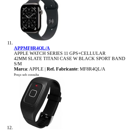
APPMF8R4QL/A
APPLE WATCH SERIES 11 GPS+CELLULAR
42MM SLATE TITANI CASE W BLACK SPORT BAND
S/M
Marca
: APPLE |
Ref. Fabricante
: MF8R4QL/A
Preço sob consulta