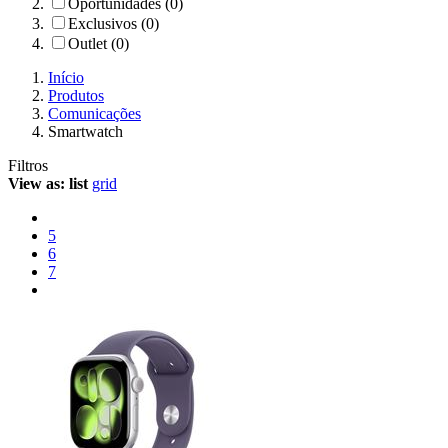
Oportunidades (0)
Exclusivos (0)
Outlet (0)
Início
Produtos
Comunicações
Smartwatch
Filtros
View as:
list
grid
5
6
7