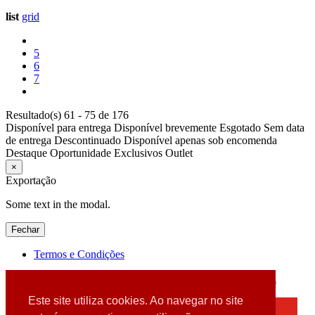
list
grid
5
6
7
Resultado(s) 61 - 75 de 176
Disponível para entrega
Disponível brevemente
Esgotado
Sem data
de entrega
Descontinuado
Disponível apenas sob encomenda
Destaque
Oportunidade
Exclusivos
Outlet
×
Exportação
Some text in the modal.
Fechar
Termos e Condições
2026 © DATABOX - Informática, S.A. |
Criado por
Alidata
Este site utiliza cookies. Ao navegar no site
×