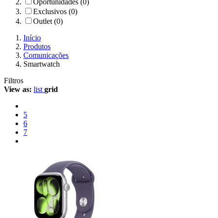
Oportunidades (0)
Exclusivos (0)
Outlet (0)
Início
Produtos
Comunicações
Smartwatch
Filtros
View as:
list
grid
5
6
7