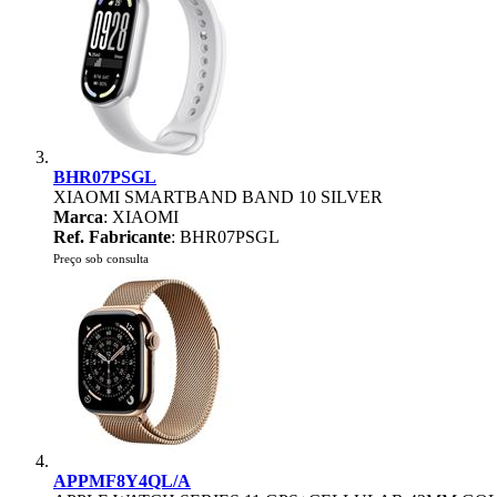
BHR07PSGL
XIAOMI SMARTBAND BAND 10 SILVER
Marca
: XIAOMI
Ref. Fabricante
: BHR07PSGL
Preço sob consulta
APPMF8Y4QL/A