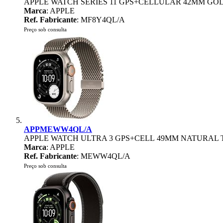
APPLE WATCH SERIES 11 GPS+CELLULAR 42MM GO
Marca
: APPLE
Ref. Fabricante
: MF8Y4QL/A
Preço sob consulta
APPMEWW4QL/A
APPLE WATCH ULTRA 3 GPS+CELL 49MM NATURAL 
Marca
: APPLE
Ref. Fabricante
: MEWW4QL/A
Preço sob consulta