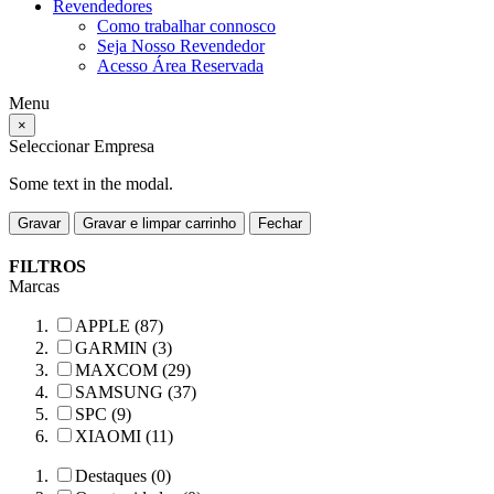
Revendedores
Como trabalhar connosco
Seja Nosso Revendedor
Acesso Área Reservada
Menu
×
Seleccionar Empresa
Some text in the modal.
Gravar
Gravar e limpar carrinho
Fechar
FILTROS
Marcas
APPLE (87)
GARMIN (3)
MAXCOM (29)
SAMSUNG (37)
SPC (9)
XIAOMI (11)
Destaques (0)