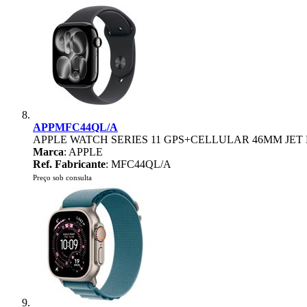
APPMFC44QL/A
APPLE WATCH SERIES 11 GPS+CELLULAR 46MM JE
Marca
: APPLE
Ref. Fabricante
: MFC44QL/A
Preço sob consulta