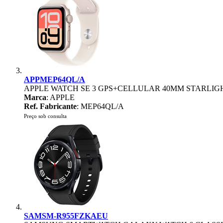
APPMEP64QL/A
APPLE WATCH SE 3 GPS+CELLULAR 40MM STARLIG
Marca
: APPLE
Ref. Fabricante
: MEP64QL/A
Preço sob consulta
SAMSM-R955FZKAEU