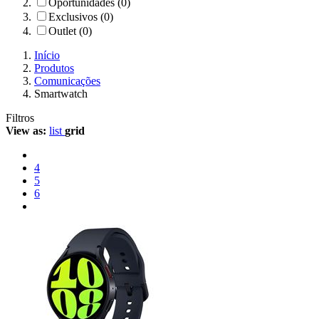
Oportunidades (0)
Exclusivos (0)
Outlet (0)
Início
Produtos
Comunicações
Smartwatch
Filtros
View as:
list
grid
4
5
6