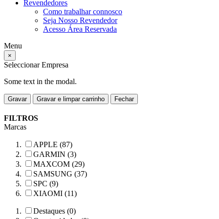
Revendedores
Como trabalhar connosco
Seja Nosso Revendedor
Acesso Área Reservada
Menu
×
Seleccionar Empresa
Some text in the modal.
Gravar
Gravar e limpar carrinho
Fechar
FILTROS
Marcas
APPLE (87)
GARMIN (3)
MAXCOM (29)
SAMSUNG (37)
SPC (9)
XIAOMI (11)
Destaques (0)