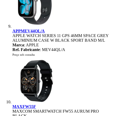
APPMEV44QL/A
APPLE WATCH SERIES 11 GPS 46MM SPACE GREY
ALUMINIUM CASE W BLACK SPORT BAND M/L
Marca
: APPLE
Ref. Fabricante
: MEV44QL/A
Preço sob consulta
MAXFW55F
MAXCOM SMARTWATCH FW55 AURUM PRO
BLACK