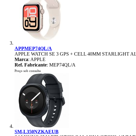
APPMEP74QL/A
APPLE WATCH SE 3 GPS + CELL 40MM STARLIGHT 
Marca
: APPLE
Ref. Fabricante
: MEP74QL/A
Preço sob consulta
SM-L350NZKAEUB