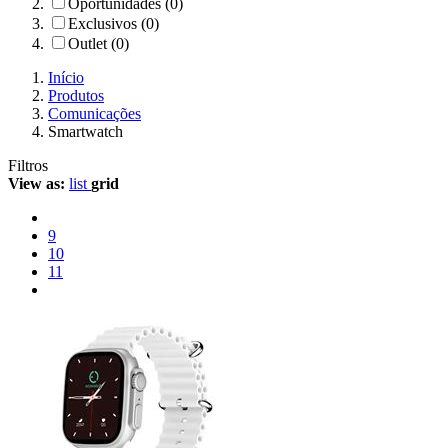
Oportunidades (0)
Exclusivos (0)
Outlet (0)
Início
Produtos
Comunicações
Smartwatch
Filtros
View as:
list
grid
9
10
11