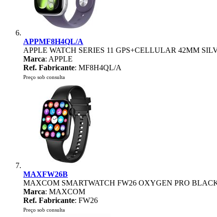
APPMF8H4QL/A
APPLE WATCH SERIES 11 GPS+CELLULAR 42MM SIL
Marca
: APPLE
Ref. Fabricante
: MF8H4QL/A
Preço sob consulta
MAXFW26B
MAXCOM SMARTWATCH FW26 OXYGEN PRO BLAC
Marca
: MAXCOM
Ref. Fabricante
: FW26
Preço sob consulta