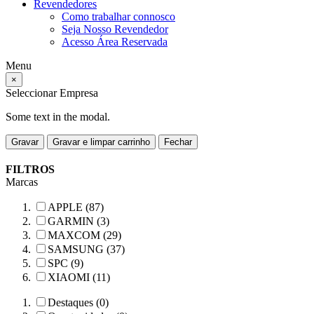
Revendedores
Como trabalhar connosco
Seja Nosso Revendedor
Acesso Área Reservada
Menu
×
Seleccionar Empresa
Some text in the modal.
Gravar
Gravar e limpar carrinho
Fechar
FILTROS
Marcas
APPLE (87)
GARMIN (3)
MAXCOM (29)
SAMSUNG (37)
SPC (9)
XIAOMI (11)
Destaques (0)