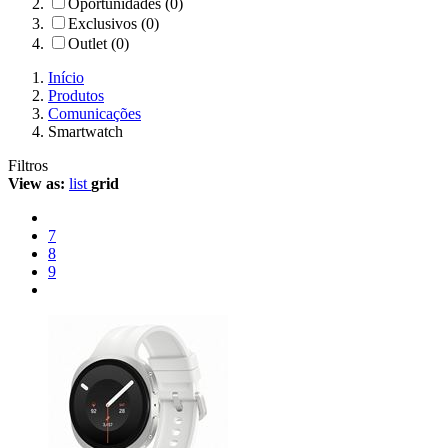
Oportunidades (0)
Exclusivos (0)
Outlet (0)
Início
Produtos
Comunicações
Smartwatch
Filtros
View as:
list
grid
7
8
9