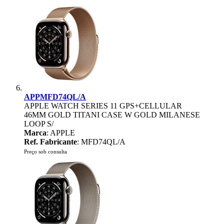
APPMFD74QL/A
APPLE WATCH SERIES 11 GPS+CELLULAR
46MM GOLD TITANI CASE W GOLD MILANESE
LOOP S/
Marca
: APPLE
Ref. Fabricante
: MFD74QL/A
Preço sob consulta