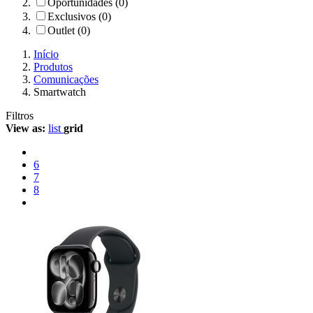
Oportunidades (0)
Exclusivos (0)
Outlet (0)
Início
Produtos
Comunicações
Smartwatch
Filtros
View as:
list
grid
6
7
8