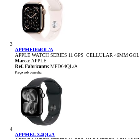
APPMFD64QL/A
APPLE WATCH SERIES 11 GPS+CELLULAR 46MM GOL
Marca
: APPLE
Ref. Fabricante
: MFD64QL/A
Preço sob consulta
APPMEUX4QL/A