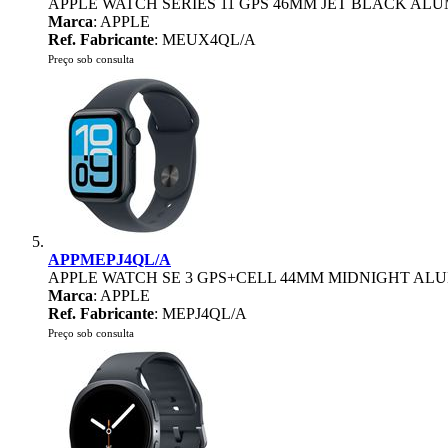
APPLE WATCH SERIES 11 GPS 46MM JET BLACK AL
Marca
: APPLE
Ref. Fabricante
: MEUX4QL/A
Preço sob consulta
APPMEPJ4QL/A
APPLE WATCH SE 3 GPS+CELL 44MM MIDNIGHT AL
Marca
: APPLE
Ref. Fabricante
: MEPJ4QL/A
Preço sob consulta