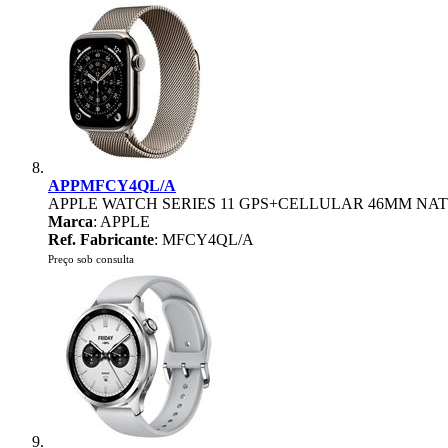
APPMFCY4QL/A
APPLE WATCH SERIES 11 GPS+CELLULAR 46MM NA
Marca
: APPLE
Ref. Fabricante
: MFCY4QL/A
Preço sob consulta