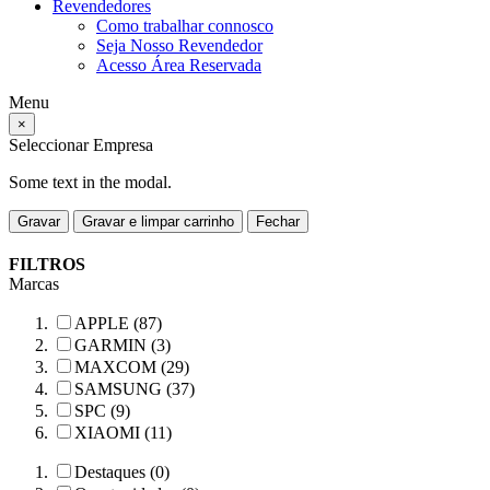
Revendedores
Como trabalhar connosco
Seja Nosso Revendedor
Acesso Área Reservada
Menu
×
Seleccionar Empresa
Some text in the modal.
Gravar
Gravar e limpar carrinho
Fechar
FILTROS
Marcas
APPLE (87)
GARMIN (3)
MAXCOM (29)
SAMSUNG (37)
SPC (9)
XIAOMI (11)
Destaques (0)