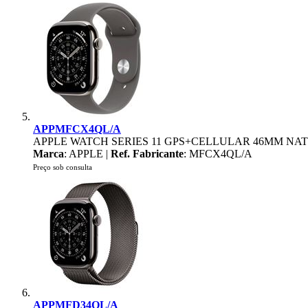
APPMFCX4QL/A
APPLE WATCH SERIES 11 GPS+CELLULAR 46MM NAT
Marca
: APPLE |
Ref. Fabricante
: MFCX4QL/A
Preço sob consulta
APPMFD34QL/A