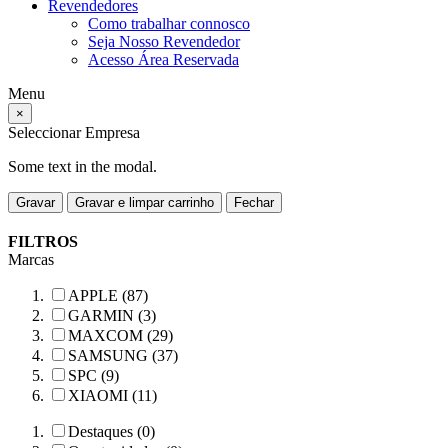
Revendedores
Como trabalhar connosco
Seja Nosso Revendedor
Acesso Área Reservada
Menu
×
Seleccionar Empresa
Some text in the modal.
Gravar
Gravar e limpar carrinho
Fechar
FILTROS
Marcas
APPLE (87)
GARMIN (3)
MAXCOM (29)
SAMSUNG (37)
SPC (9)
XIAOMI (11)
Destaques (0)