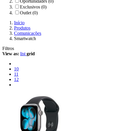
Oportunidades (0)
Exclusivos (0)
Outlet (0)
Início
Produtos
Comunicações
Smartwatch
Filtros
View as:
list
grid
10
11
12