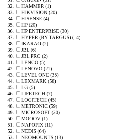
HAMMER (1)
HIKVISION (20)
HISENSE (4)
HP (20)
HP ENTERPRISE (30)
HYPER (BY TARGUS) (14)
IKARAO (2)
JBL (6)
JBL PRO (2)
LENCO (5)
LENOVO (21)
LEVEL ONE (35)
LEXMARK (58)
LG (5)
LIFETECH (7)
LOGITECH (45)
METRONIC (59)
MICROSOFT (20)
MOOOV (1)
NAPOFIX (11)
NEDIS (64)
NEOMOUNTS (13)