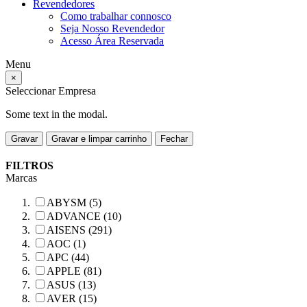
Revendedores
Como trabalhar connosco
Seja Nosso Revendedor
Acesso Área Reservada
Menu
×
Seleccionar Empresa
Some text in the modal.
Gravar
Gravar e limpar carrinho
Fechar
FILTROS
Marcas
ABYSM (5)
ADVANCE (10)
AISENS (291)
AOC (1)
APC (44)
APPLE (81)
ASUS (13)
AVER (15)