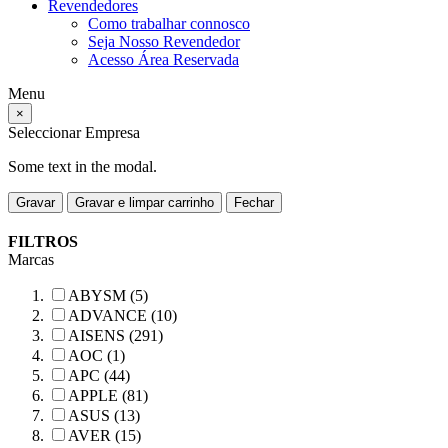
Revendedores
Como trabalhar connosco
Seja Nosso Revendedor
Acesso Área Reservada
Menu
×
Seleccionar Empresa
Some text in the modal.
Gravar
Gravar e limpar carrinho
Fechar
FILTROS
Marcas
ABYSM (5)
ADVANCE (10)
AISENS (291)
AOC (1)
APC (44)
APPLE (81)
ASUS (13)
AVER (15)