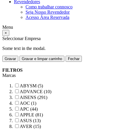
Revendedores
Como trabalhar connosco
Seja Nosso Revendedor
Acesso Área Reservada
Menu
×
Seleccionar Empresa
Some text in the modal.
Gravar
Gravar e limpar carrinho
Fechar
FILTROS
Marcas
ABYSM (5)
ADVANCE (10)
AISENS (291)
AOC (1)
APC (44)
APPLE (81)
ASUS (13)
AVER (15)