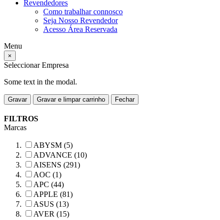
Revendedores
Como trabalhar connosco
Seja Nosso Revendedor
Acesso Área Reservada
Menu
×
Seleccionar Empresa
Some text in the modal.
Gravar
Gravar e limpar carrinho
Fechar
FILTROS
Marcas
ABYSM (5)
ADVANCE (10)
AISENS (291)
AOC (1)
APC (44)
APPLE (81)
ASUS (13)
AVER (15)