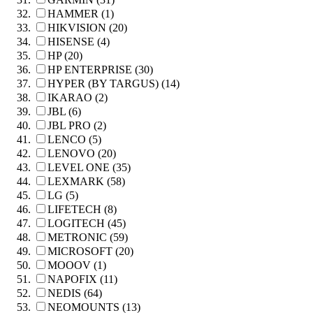
HAMMER (1)
HIKVISION (20)
HISENSE (4)
HP (20)
HP ENTERPRISE (30)
HYPER (BY TARGUS) (14)
IKARAO (2)
JBL (6)
JBL PRO (2)
LENCO (5)
LENOVO (20)
LEVEL ONE (35)
LEXMARK (58)
LG (5)
LIFETECH (8)
LOGITECH (45)
METRONIC (59)
MICROSOFT (20)
MOOOV (1)
NAPOFIX (11)
NEDIS (64)
NEOMOUNTS (13)