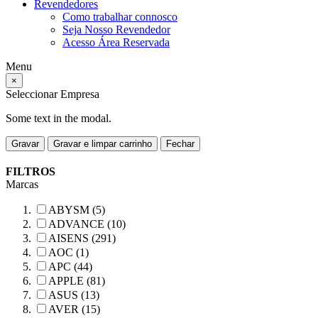
Revendedores
Como trabalhar connosco
Seja Nosso Revendedor
Acesso Área Reservada
Menu
×
Seleccionar Empresa
Some text in the modal.
Gravar
Gravar e limpar carrinho
Fechar
FILTROS
Marcas
ABYSM (5)
ADVANCE (10)
AISENS (291)
AOC (1)
APC (44)
APPLE (81)
ASUS (13)
AVER (15)