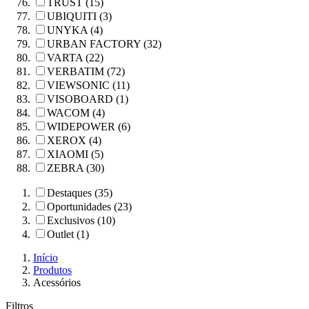
TRUST (15)
UBIQUITI (3)
UNYKA (4)
URBAN FACTORY (32)
VARTA (22)
VERBATIM (72)
VIEWSONIC (11)
VISOBOARD (1)
WACOM (4)
WIDEPOWER (6)
XEROX (4)
XIAOMI (5)
ZEBRA (30)
Destaques (35)
Oportunidades (23)
Exclusivos (10)
Outlet (1)
Início
Produtos
Acessórios
Filtros