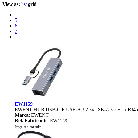
View as:
list
grid
5
6
7
EW1159
EWENT HUB USB-C E USB-A 3.2 3xUSB-A 3.2 + 1x RJ
Marca
: EWENT
Ref. Fabricante
: EW1159
Preço sob consulta