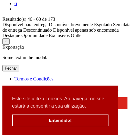
6
Resultado(s) 46 - 60 de 173
Disponível para entrega
Disponível brevemente
Esgotado
Sem data
de entrega
Descontinuado
Disponível apenas sob encomenda
Destaque
Oportunidade
Exclusivos
Outlet
×
Exportação
Some text in the modal.
Fechar
Termos e Condições
2026 © DATABOX - Informática, S.A. |
Criado por
Alidata
Este site utiliza cookies. Ao navegar no site
×
estará a consentir a sua utilização.
Detectamos que está a usar um browser desatualizado
Por favor, atualize o seu browser
Entendido!
para garantir uma melhor experiência.