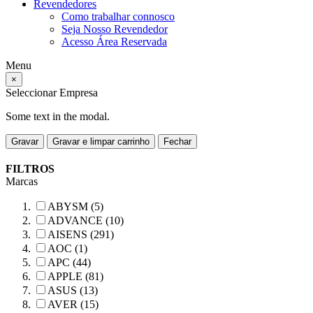
Revendedores
Como trabalhar connosco
Seja Nosso Revendedor
Acesso Área Reservada
Menu
×
Seleccionar Empresa
Some text in the modal.
Gravar
Gravar e limpar carrinho
Fechar
FILTROS
Marcas
ABYSM (5)
ADVANCE (10)
AISENS (291)
AOC (1)
APC (44)
APPLE (81)
ASUS (13)
AVER (15)