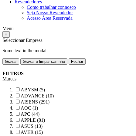
Revendedores
Como trabalhar connosco
Seja Nosso Revendedor
Acesso Área Reservada
Menu
×
Seleccionar Empresa
Some text in the modal.
Gravar
Gravar e limpar carrinho
Fechar
FILTROS
Marcas
ABYSM (5)
ADVANCE (10)
AISENS (291)
AOC (1)
APC (44)
APPLE (81)
ASUS (13)
AVER (15)