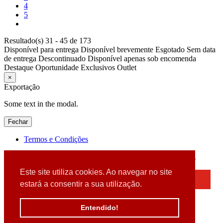
4
5
Resultado(s) 31 - 45 de 173
Disponível para entrega
Disponível brevemente
Esgotado
Sem data
de entrega
Descontinuado
Disponível apenas sob encomenda
Destaque
Oportunidade
Exclusivos
Outlet
×
Exportação
Some text in the modal.
Fechar
Termos e Condições
2026 © DATABOX - Informática, S.A. |
Criado por
Alidata
Este site utiliza cookies. Ao navegar no site
×
estará a consentir a sua utilização.
Detectamos que está a usar um browser desatualizado
Por favor, atualize o seu browser
Entendido!
para garantir uma melhor experiência.