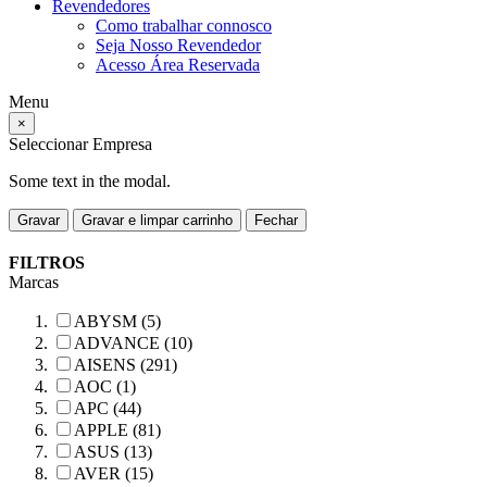
Revendedores
Como trabalhar connosco
Seja Nosso Revendedor
Acesso Área Reservada
Menu
×
Seleccionar Empresa
Some text in the modal.
Gravar
Gravar e limpar carrinho
Fechar
FILTROS
Marcas
ABYSM (5)
ADVANCE (10)
AISENS (291)
AOC (1)
APC (44)
APPLE (81)
ASUS (13)
AVER (15)