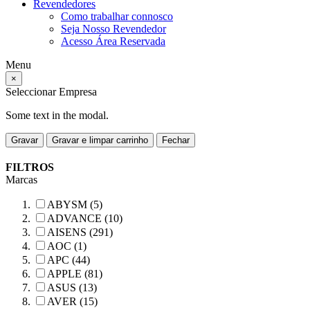
Revendedores
Como trabalhar connosco
Seja Nosso Revendedor
Acesso Área Reservada
Menu
×
Seleccionar Empresa
Some text in the modal.
Gravar
Gravar e limpar carrinho
Fechar
FILTROS
Marcas
ABYSM (5)
ADVANCE (10)
AISENS (291)
AOC (1)
APC (44)
APPLE (81)
ASUS (13)
AVER (15)