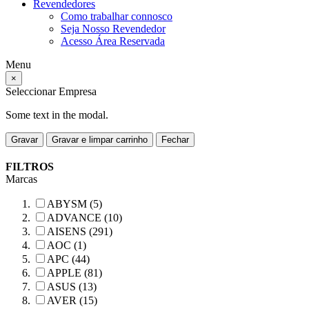
Revendedores
Como trabalhar connosco
Seja Nosso Revendedor
Acesso Área Reservada
Menu
×
Seleccionar Empresa
Some text in the modal.
Gravar
Gravar e limpar carrinho
Fechar
FILTROS
Marcas
ABYSM (5)
ADVANCE (10)
AISENS (291)
AOC (1)
APC (44)
APPLE (81)
ASUS (13)
AVER (15)