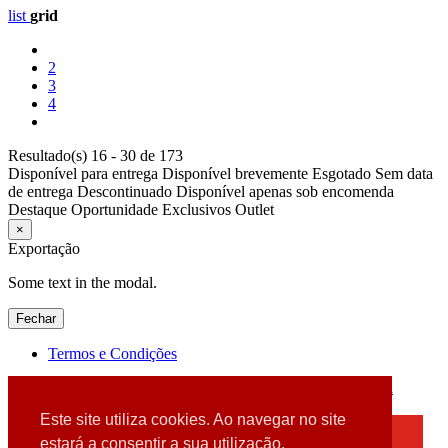
list
grid
2
3
4
Resultado(s) 16 - 30 de 173
Disponível para entrega
Disponível brevemente
Esgotado
Sem data
de entrega
Descontinuado
Disponível apenas sob encomenda
Destaque
Oportunidade
Exclusivos
Outlet
×
Exportação
Some text in the modal.
Fechar
Termos e Condições
2026 © DATABOX - Informática, S.A. |
Criado por
Alidata
Este site utiliza cookies. Ao navegar no site
×
estará a consentir a sua utilização.
Detectamos que está a usar um browser desatualizado