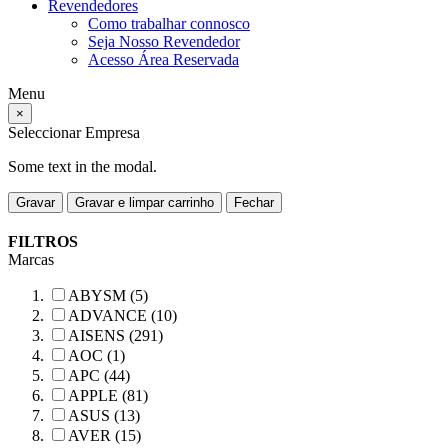
Revendedores
Como trabalhar connosco
Seja Nosso Revendedor
Acesso Área Reservada
Menu
×
Seleccionar Empresa
Some text in the modal.
Gravar
Gravar e limpar carrinho
Fechar
FILTROS
Marcas
ABYSM (5)
ADVANCE (10)
AISENS (291)
AOC (1)
APC (44)
APPLE (81)
ASUS (13)
AVER (15)