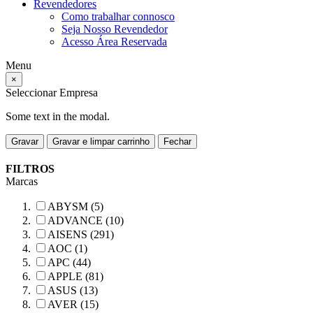
Revendedores
Como trabalhar connosco
Seja Nosso Revendedor
Acesso Área Reservada
Menu
×
Seleccionar Empresa
Some text in the modal.
Gravar
Gravar e limpar carrinho
Fechar
FILTROS
Marcas
ABYSM (5)
ADVANCE (10)
AISENS (291)
AOC (1)
APC (44)
APPLE (81)
ASUS (13)
AVER (15)