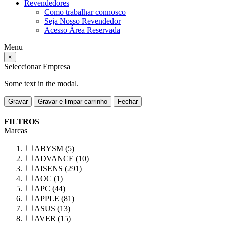
Revendedores
Como trabalhar connosco
Seja Nosso Revendedor
Acesso Área Reservada
Menu
×
Seleccionar Empresa
Some text in the modal.
Gravar
Gravar e limpar carrinho
Fechar
FILTROS
Marcas
ABYSM (5)
ADVANCE (10)
AISENS (291)
AOC (1)
APC (44)
APPLE (81)
ASUS (13)
AVER (15)