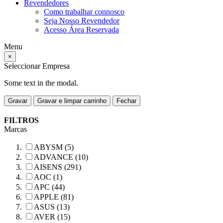
Revendedores
Como trabalhar connosco
Seja Nosso Revendedor
Acesso Área Reservada
Menu
×
Seleccionar Empresa
Some text in the modal.
Gravar
Gravar e limpar carrinho
Fechar
FILTROS
Marcas
ABYSM (5)
ADVANCE (10)
AISENS (291)
AOC (1)
APC (44)
APPLE (81)
ASUS (13)
AVER (15)