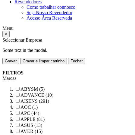
Revendedores
Como trabalhar connosco
Seja Nosso Revendedor
Acesso Área Reservada
Menu
×
Seleccionar Empresa
Some text in the modal.
Gravar
Gravar e limpar carrinho
Fechar
FILTROS
Marcas
ABYSM (5)
ADVANCE (10)
AISENS (291)
AOC (1)
APC (44)
APPLE (81)
ASUS (13)
AVER (15)