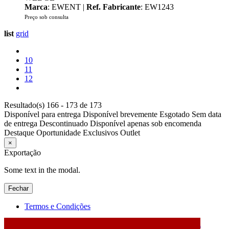
Marca
: EWENT |
Ref. Fabricante
: EW1243
Preço sob consulta
list
grid
10
11
12
Resultado(s) 166 - 173 de 173
Disponível para entrega
Disponível brevemente
Esgotado
Sem data
de entrega
Descontinuado
Disponível apenas sob encomenda
Destaque
Oportunidade
Exclusivos
Outlet
×
Exportação
Some text in the modal.
Fechar
Termos e Condições
2026 © DATABOX - Informática, S.A. |
Criado por
Alidata