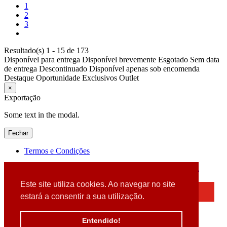
1
2
3
Resultado(s) 1 - 15 de 173
Disponível para entrega
Disponível brevemente
Esgotado
Sem data
de entrega
Descontinuado
Disponível apenas sob encomenda
Destaque
Oportunidade
Exclusivos
Outlet
×
Exportação
Some text in the modal.
Fechar
Termos e Condições
2026 © DATABOX - Informática, S.A. |
Criado por
Alidata
Este site utiliza cookies. Ao navegar no site
×
estará a consentir a sua utilização.
Detectamos que está a usar um browser desatualizado
Por favor, atualize o seu browser
Entendido!
para garantir uma melhor experiência.