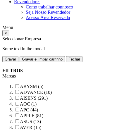
Revendedores
Como trabalhar connosco
Seja Nosso Revendedor
Acesso Área Reservada
Menu
×
Seleccionar Empresa
Some text in the modal.
Gravar
Gravar e limpar carrinho
Fechar
FILTROS
Marcas
ABYSM (5)
ADVANCE (10)
AISENS (291)
AOC (1)
APC (44)
APPLE (81)
ASUS (13)
AVER (15)