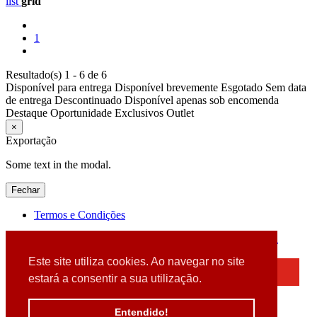
list
grid
1
Resultado(s) 1 - 6 de 6
Disponível para entrega
Disponível brevemente
Esgotado
Sem data
de entrega
Descontinuado
Disponível apenas sob encomenda
Destaque
Oportunidade
Exclusivos
Outlet
×
Exportação
Some text in the modal.
Fechar
Termos e Condições
2026 © DATABOX - Informática, S.A. |
Criado por
Alidata
Este site utiliza cookies. Ao navegar no site
×
estará a consentir a sua utilização.
Detectamos que está a usar um browser desatualizado
Por favor, atualize o seu browser
Entendido!