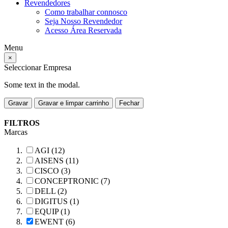
Revendedores
Como trabalhar connosco
Seja Nosso Revendedor
Acesso Área Reservada
Menu
×
Seleccionar Empresa
Some text in the modal.
Gravar
Gravar e limpar carrinho
Fechar
FILTROS
Marcas
AGI (12)
AISENS (11)
CISCO (3)
CONCEPTRONIC (7)
DELL (2)
DIGITUS (1)
EQUIP (1)
EWENT (6)