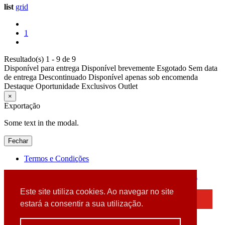
list
grid
1
Resultado(s) 1 - 9 de 9
Disponível para entrega
Disponível brevemente
Esgotado
Sem data
de entrega
Descontinuado
Disponível apenas sob encomenda
Destaque
Oportunidade
Exclusivos
Outlet
×
Exportação
Some text in the modal.
Fechar
Termos e Condições
2026 © DATABOX - Informática, S.A. |
Criado por
Alidata
Este site utiliza cookies. Ao navegar no site
×
estará a consentir a sua utilização.
Detectamos que está a usar um browser desatualizado
Por favor, atualize o seu browser