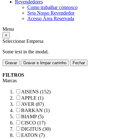
Revendedores
Como trabalhar connosco
Seja Nosso Revendedor
Acesso Área Reservada
Menu
×
Seleccionar Empresa
Some text in the modal.
Gravar
Gravar e limpar carrinho
Fechar
FILTROS
Marcas
AISENS (152)
APPLE (1)
AVER (87)
BARKAN (1)
BIAMP (5)
CISCO (17)
DIGITUS (30)
EATON (7)