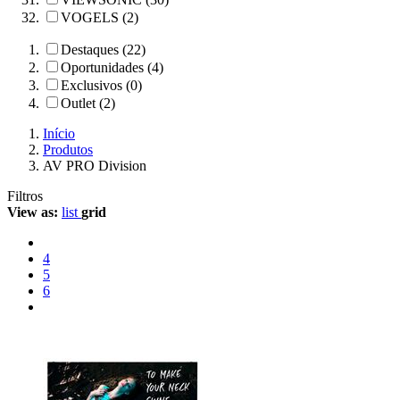
VOGELS (2)
Destaques (22)
Oportunidades (4)
Exclusivos (0)
Outlet (2)
Início
Produtos
AV PRO Division
Filtros
View as:
list
grid
4
5
6