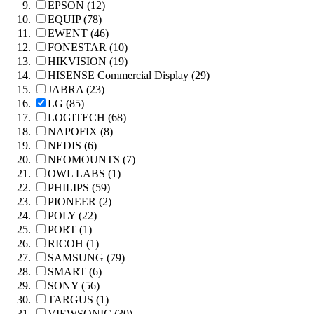
EPSON (12)
EQUIP (78)
EWENT (46)
FONESTAR (10)
HIKVISION (19)
HISENSE Commercial Display (29)
JABRA (23)
LG (85)
LOGITECH (68)
NAPOFIX (8)
NEDIS (6)
NEOMOUNTS (7)
OWL LABS (1)
PHILIPS (59)
PIONEER (2)
POLY (22)
PORT (1)
RICOH (1)
SAMSUNG (79)
SMART (6)
SONY (56)
TARGUS (1)
VIEWSONIC (30)