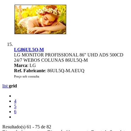
LG86UL5Q-M
LG MONITOR PROFISSIONAL 86" UHD ADS 500CD
24/7 WEBOS COLUNAS 86UL5Q-M
Marca
: LG
Ref. Fabricante
: 86UL5Q-M.AEUQ
Preço sob consulta
list
grid
4
5
6
Resultado(s) 61 - 75 de 82