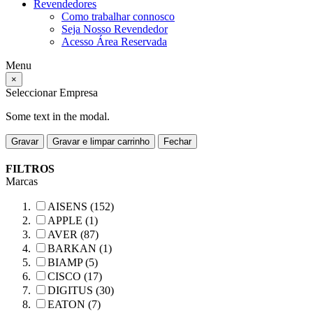
Revendedores
Como trabalhar connosco
Seja Nosso Revendedor
Acesso Área Reservada
Menu
×
Seleccionar Empresa
Some text in the modal.
Gravar
Gravar e limpar carrinho
Fechar
FILTROS
Marcas
AISENS (152)
APPLE (1)
AVER (87)
BARKAN (1)
BIAMP (5)
CISCO (17)
DIGITUS (30)
EATON (7)