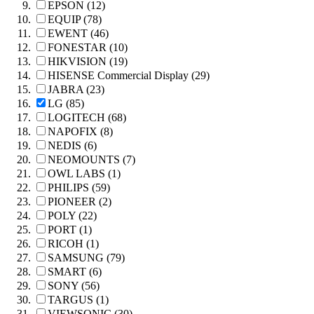
EPSON (12)
EQUIP (78)
EWENT (46)
FONESTAR (10)
HIKVISION (19)
HISENSE Commercial Display (29)
JABRA (23)
LG (85)
LOGITECH (68)
NAPOFIX (8)
NEDIS (6)
NEOMOUNTS (7)
OWL LABS (1)
PHILIPS (59)
PIONEER (2)
POLY (22)
PORT (1)
RICOH (1)
SAMSUNG (79)
SMART (6)
SONY (56)
TARGUS (1)
VIEWSONIC (30)