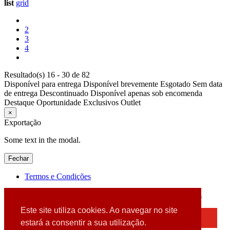
list
grid
2
3
4
Resultado(s) 16 - 30 de 82
Disponível para entrega
Disponível brevemente
Esgotado
Sem data
de entrega
Descontinuado
Disponível apenas sob encomenda
Destaque
Oportunidade
Exclusivos
Outlet
×
Exportação
Some text in the modal.
Fechar
Termos e Condições
2026 © DATABOX - Informática, S.A. |
Criado por
Alidata
Este site utiliza cookies. Ao navegar no site
×
estará a consentir a sua utilização.
Detectamos que está a usar um browser desatualizado