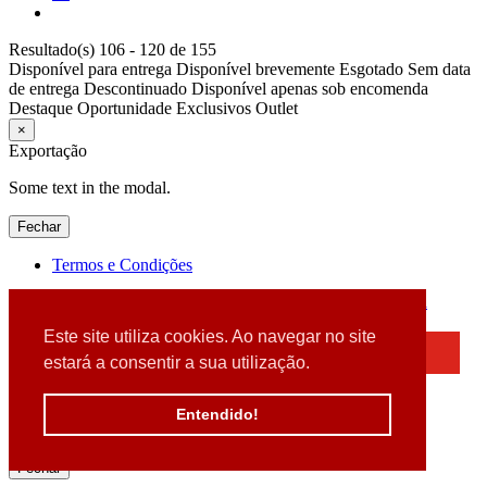
Resultado(s) 106 - 120 de 155
Disponível para entrega
Disponível brevemente
Esgotado
Sem data
de entrega
Descontinuado
Disponível apenas sob encomenda
Destaque
Oportunidade
Exclusivos
Outlet
×
Exportação
Some text in the modal.
Fechar
Termos e Condições
2026 © DATABOX - Informática, S.A. |
Criado por
Alidata
Este site utiliza cookies. Ao navegar no site
×
estará a consentir a sua utilização.
Detectamos que está a usar um browser desatualizado
Por favor, atualize o seu browser
Entendido!
para garantir uma melhor experiência.
Fechar