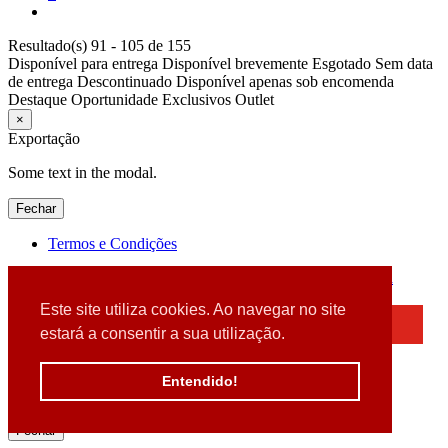
Resultado(s) 91 - 105 de 155
Disponível para entrega
Disponível brevemente
Esgotado
Sem data
de entrega
Descontinuado
Disponível apenas sob encomenda
Destaque
Oportunidade
Exclusivos
Outlet
×
Exportação
Some text in the modal.
Fechar
Termos e Condições
2026 © DATABOX - Informática, S.A. |
Criado por
Alidata
Este site utiliza cookies. Ao navegar no site
×
estará a consentir a sua utilização.
Detectamos que está a usar um browser desatualizado
Por favor, atualize o seu browser
Entendido!
para garantir uma melhor experiência.
Fechar