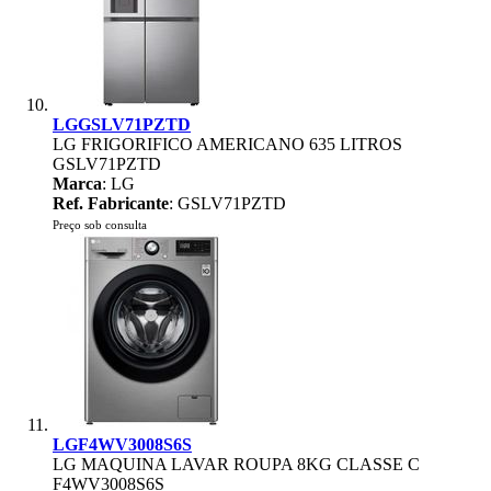
LGGSLV71PZTD
LG FRIGORIFICO AMERICANO 635 LITROS
GSLV71PZTD
Marca
: LG
Ref. Fabricante
: GSLV71PZTD
Preço sob consulta
LGF4WV3008S6S
LG MAQUINA LAVAR ROUPA 8KG CLASSE C
F4WV3008S6S