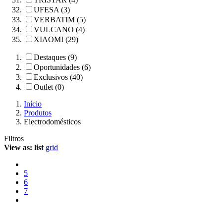
UFESA (3)
VERBATIM (5)
VULCANO (4)
XIAOMI (29)
Destaques (9)
Oportunidades (6)
Exclusivos (40)
Outlet (0)
Início
Produtos
Electrodomésticos
Filtros
View as:
list
grid
5
6
7