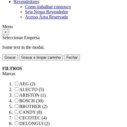
Revendedores
Como trabalhar connosco
Seja Nosso Revendedor
Acesso Área Reservada
Menu
×
Seleccionar Empresa
Some text in the modal.
Gravar
Gravar e limpar carrinho
Fechar
FILTROS
Marcas
AEG (2)
ALECTO (5)
ARISTON (1)
BOSCH (30)
BROTHER (2)
CANDY (8)
CECOTEC (4)
DELONGUI (2)