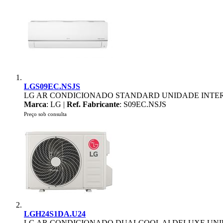
LGS09EC.NSJS
LG AR CONDICIONADO STANDARD UNIDADE INTERIO
Marca
: LG |
Ref. Fabricante
: S09EC.NSJS
Preço sob consulta
LGH24S1DA.U24
LG AR CONDICIONADO DUALCOOL AI DELUXE UNI