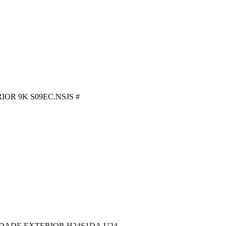
R 9K S09EC.NSJS #
DADE EXTERIOR H24S1DA.U24