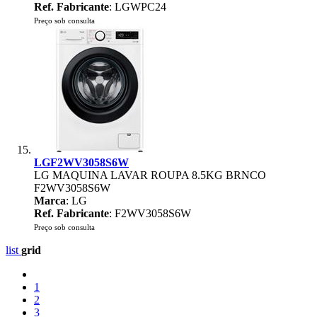
Ref. Fabricante
: LGWPC24
Preço sob consulta
LGF2WV3058S6W
LG MAQUINA LAVAR ROUPA 8.5KG BRNCO
F2WV3058S6W
Marca
: LG
Ref. Fabricante
: F2WV3058S6W
Preço sob consulta
list
grid
1
2
3