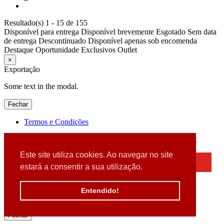
Resultado(s) 1 - 15 de 155
Disponível para entrega
Disponível brevemente
Esgotado
Sem data
de entrega
Descontinuado
Disponível apenas sob encomenda
Destaque
Oportunidade
Exclusivos
Outlet
×
Exportação
Some text in the modal.
Fechar
Termos e Condições
2026 © DATABOX - Informática, S.A. |
Criado por
Alidata
Este site utiliza cookies. Ao navegar no site
×
estará a consentir a sua utilização.
Detectamos que está a usar um browser desatualizado
Por favor, atualize o seu browser
Entendido!
para garantir uma melhor experiência.
Fechar