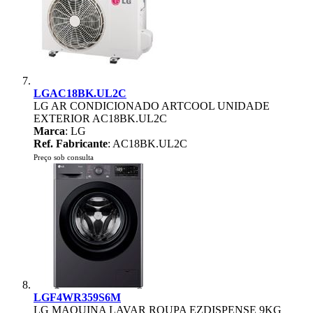
LGAC18BK.UL2C
LG AR CONDICIONADO ARTCOOL UNIDADE
EXTERIOR AC18BK.UL2C
Marca
: LG
Ref. Fabricante
: AC18BK.UL2C
Preço sob consulta
LGF4WR359S6M
LG MAQUINA LAVAR ROUPA EZDISPENSE 9KG