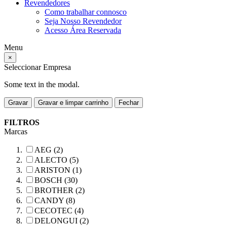
Revendedores
Como trabalhar connosco
Seja Nosso Revendedor
Acesso Área Reservada
Menu
×
Seleccionar Empresa
Some text in the modal.
Gravar
Gravar e limpar carrinho
Fechar
FILTROS
Marcas
AEG (2)
ALECTO (5)
ARISTON (1)
BOSCH (30)
BROTHER (2)
CANDY (8)
CECOTEC (4)
DELONGUI (2)