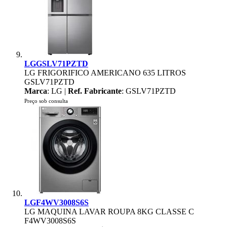
LGGSLV71PZTD
LG FRIGORIFICO AMERICANO 635 LITROS
GSLV71PZTD
Marca
: LG |
Ref. Fabricante
: GSLV71PZTD
Preço sob consulta
LGF4WV3008S6S
LG MAQUINA LAVAR ROUPA 8KG CLASSE C
F4WV3008S6S