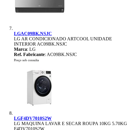
LGAC09BK.NSJC
LG AR CONDICIONADO ARTCOOL UNIDADE
INTERIOR AC09BK.NSJC
Marca
: LG
Ref. Fabricante
: AC09BK.NSJC
Preço sob consulta
LGF4DV7010S2W
LG MAQUINA LAVAR E SECAR ROUPA 10KG 5.70KG
F4DV7010S2W