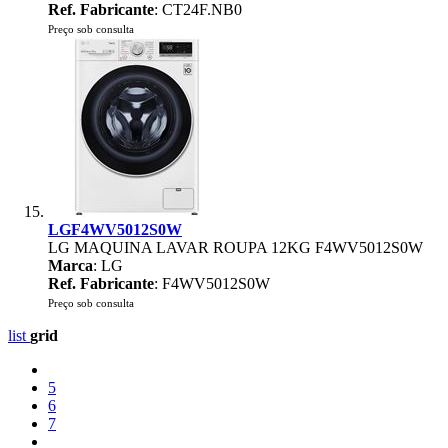
Ref. Fabricante
: CT24F.NB0
Preço sob consulta
LGF4WV5012S0W
LG MAQUINA LAVAR ROUPA 12KG F4WV5012S0W
Marca
: LG
Ref. Fabricante
: F4WV5012S0W
Preço sob consulta
list
grid
5
6
7