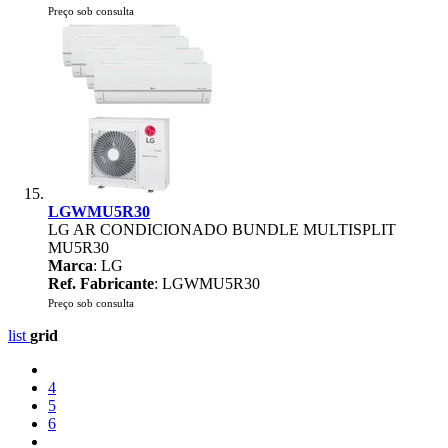
Preço sob consulta
LGWMU5R30
LG AR CONDICIONADO BUNDLE MULTISPLIT
MU5R30
Marca
: LG
Ref. Fabricante
: LGWMU5R30
Preço sob consulta
list
grid
4
5
6