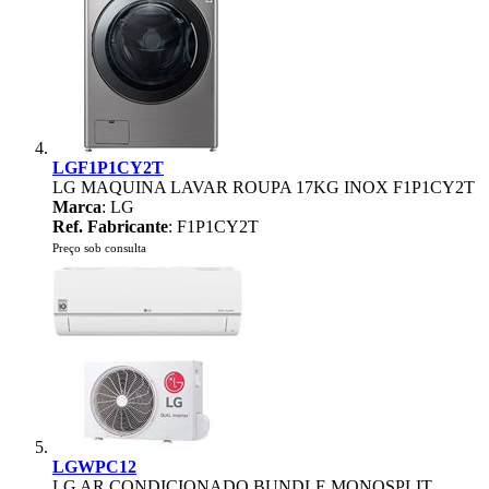
LGF1P1CY2T
LG MAQUINA LAVAR ROUPA 17KG INOX F1P1CY2T
Marca
: LG
Ref. Fabricante
: F1P1CY2T
Preço sob consulta
LGWPC12
LG AR CONDICIONADO BUNDLE MONOSPLIT