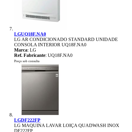
LGUQ18F.NA0
LG AR CONDICIONADO STANDARD UNIDADE
CONSOLA INTERIOR UQ18F.NA0
Marca
: LG
Ref. Fabricante
: UQ18F.NA0
Preço sob consulta
LGDF222FP
LG MAQUINA LAVAR LOIÇA QUADWASH INOX
DF222FP