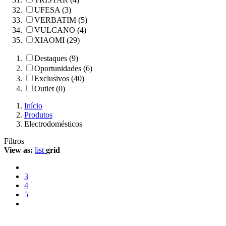
UFESA (3)
VERBATIM (5)
VULCANO (4)
XIAOMI (29)
Destaques (9)
Oportunidades (6)
Exclusivos (40)
Outlet (0)
Início
Produtos
Electrodomésticos
Filtros
View as:
list
grid
3
4
5