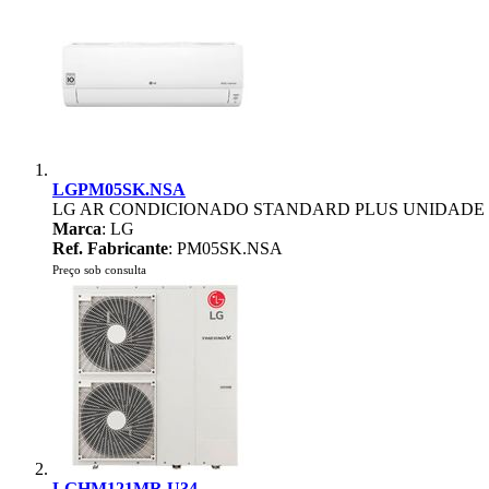
LGPM05SK.NSA
LG AR CONDICIONADO STANDARD PLUS UNIDADE 
Marca
: LG
Ref. Fabricante
: PM05SK.NSA
Preço sob consulta
LGHM121MR.U34