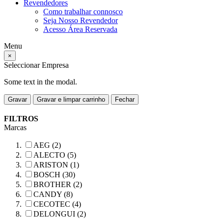
Revendedores
Como trabalhar connosco
Seja Nosso Revendedor
Acesso Área Reservada
Menu
×
Seleccionar Empresa
Some text in the modal.
Gravar
Gravar e limpar carrinho
Fechar
FILTROS
Marcas
AEG (2)
ALECTO (5)
ARISTON (1)
BOSCH (30)
BROTHER (2)
CANDY (8)
CECOTEC (4)
DELONGUI (2)