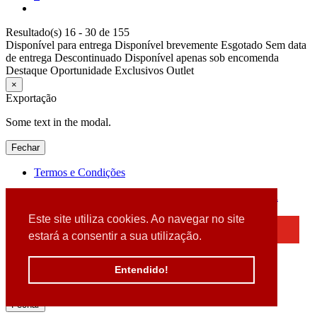
Resultado(s) 16 - 30 de 155
Disponível para entrega
Disponível brevemente
Esgotado
Sem data
de entrega
Descontinuado
Disponível apenas sob encomenda
Destaque
Oportunidade
Exclusivos
Outlet
×
Exportação
Some text in the modal.
Fechar
Termos e Condições
2026 © DATABOX - Informática, S.A. |
Criado por
Alidata
Este site utiliza cookies. Ao navegar no site
×
estará a consentir a sua utilização.
Detectamos que está a usar um browser desatualizado
Por favor, atualize o seu browser
Entendido!
para garantir uma melhor experiência.
Fechar