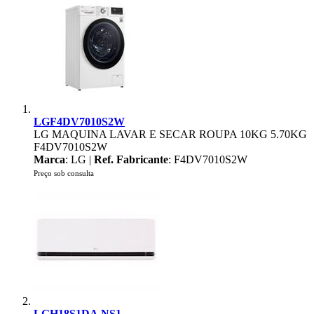
LGF4DV7010S2W
LG MAQUINA LAVAR E SECAR ROUPA 10KG 5.70KG
F4DV7010S2W
Marca
: LG |
Ref. Fabricante
: F4DV7010S2W
Preço sob consulta
LGH18S1DA.NS1